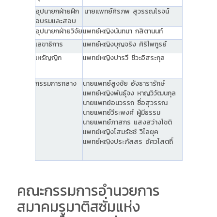
อุปนายกฝ่ายฝึก
นายแพทย์ศิรภพ สุวรรณโรจน์
อบรมและสอบ
อุปนายกฝ่ายวิจัย
แพทย์หญิงนันทนา กสิตานนท์
เลขาธิการ
แพทย์หญิงบุญจริง ศิริไพฑูรย์
เหรัญญิก
แพทย์หญิงปารวี ชีวะอิสระกุล
กรรมการกลาง
นายแพทย์สูงชัย อังธารารักษ์
แพทย์หญิงพันธุ์จง หาญวิวัฒนกุล
นายแพทย์อนวรรถ ซื่อสุวรรณ
นายแพทย์วีระพงศ์ ผู้มีธรรม
นายแพทย์ภาสกร แสงสว่างโชติ
แพทย์หญิงโสมรัชช์ วิไลยุค
แพทย์หญิงประภัสสร อัศวโสตถิ์
คณะกรรมการอำนวยการ
สมาคมรูมาติสซั่มแห่ง