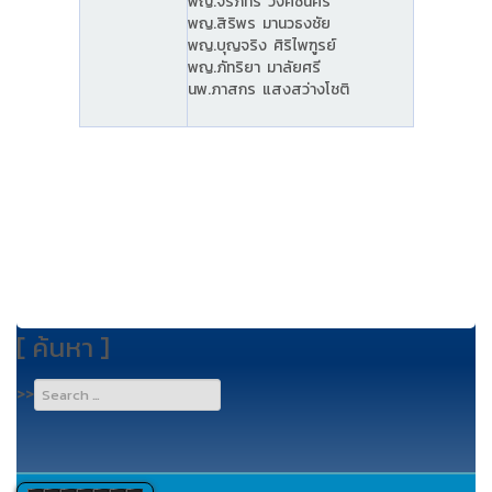
พญ.จีรภัทร วงศ์ชินศรี
พญ.สิริพร มานวธงชัย
พญ.บุญจริง ศิริไพฑูรย์
พญ.ภัทริยา มาลัยศรี
นพ.ภาสกร แสงสว่างโชติ
[ ค้นหา ]
Type 2 or
>>
more
characters
for
results.