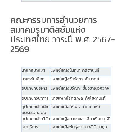
คณะกรรมการอำนวยการ
สมาคมรูมาติสซั่มแห่ง
ประเทศไทย วาระปี พ.ศ. 2567-
2569
นายกสมาคมฯ
แพทย์หญิงนันทนา กสิตานนท์
นายกรับเลือก
แพทย์หญิงวันรัชดา คัชมาตย์
อุปนายกบริหาร
แพทย์หญิงปวีณา เชี่ยวชาญวิศวกิจ
อุปนายกวิชาการ
นายแพทย์รัตตะพล ภัคโชตานนท์
อุปนายกฝ่ายฝึก
แพทย์หญิงสิริพร มานวธงชัย
อบรมและสอบ
อุปนายกฝ่ายวิจัย
แพทย์หญิงดวงกมล เอี่ยวเรืองสุรัติ
เลขาธิการ
แพทย์หญิงพันธุ์จง หาญวิวัฒนกุล