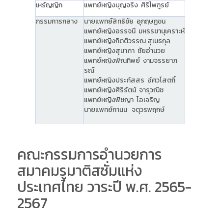
เหรัญญิก
แพทย์หญิงบุญจริง ศิริไพฑูรย์
กรรมการกลาง
นายแพทย์สิทธิชัย อุกฤษฏชน
แพทย์หญิงอรรจนี มหรรฆานุเคราะห์
แพทย์หญิงกิตติวรรณ สุเมธกุล
แพทย์หญิงสุมาภา ชัยอำนวย
แพทย์หญิงพิณทิพย์ งามจรรยาภ
รณ์
แพทย์หญิงประภัสสร อัศวโสตถิ์
แพทย์หญิงศิริรัตน์ จารุวณิช
แพทย์หญิงพิชญา โอเจริญ
นายแพทย์กานน จตุวรพฤกษ์
คณะกรรมการอำนวยการ
สมาคมรูมาติสซั่มแห่ง
ประเทศไทย วาระปี พ.ศ. 2565-
2567