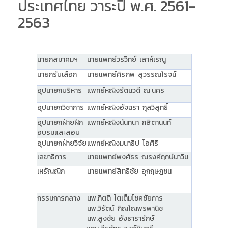
ประเทศไทย วาระปี พ.ศ. 2561-
2563
นายกสมาคมฯ
นายแพทย์วรวิทย์ เลาห์เรณู
นายกรับเลือก
นายแพทย์ศิรภพ สุวรรณโรจน์
อุปนายกบริหาร
แพทย์หญิงรัตนวดี ณ นคร
อุปนายกวิชาการ
แพทย์หญิงอัจฉรา กุลวิสุทธิ์
อุปนายกฝ่ายฝึก
แพทย์หญิงนันทนา กสิตานนท์
อบรมและสอบ
อุปนายกฝ่ายวิจัย
แพทย์หญิงมนาธิป โอศิริ
เลขาธิการ
นายแพทย์พงศ์ธร ณรงค์ฤกษ์นาวิน
เหรัญญิก
นายแพทย์สิทธิชัย อุกฤษฎชน
กรรมการกลาง
นพ.กิตติ โตเต็มโชคชัยการ
นพ.วิรัตน์ ภิญโญพรพานิช
นพ.สูงชัย อังธารารักษ์