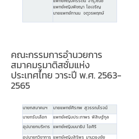
แพทย์หญิงศิริรัตน์ จารุวณิช
แพทย์หญิงพิชญา โอเจริญ
นายแพทย์กานน จตุวรพฤกษ์
คณะกรรมการอำนวยการ
สมาคมรูมาติสซั่มแห่ง
ประเทศไทย วาระปี พ.ศ. 2563-
2565
นายกสมาคมฯ
นายแพทย์ศิรภพ สุวรรณโรจน์
นายกรับเลือก
แพทย์หญิงประภาพร พิสิษฐ์กุล
อุปนายกบริหาร
แพทย์หญิงมนาธิป โอศิริ
อุปนายกวิชาการ
แพทย์หญิงสิริพร มานวธงชัย