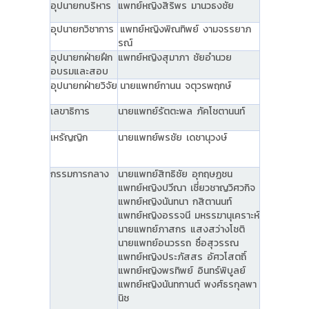
อุปนายกบริหาร
แพทย์หญิงสิริพร มานวธงชัย
อุปนายกวิชาการ
แพทย์หญิงพิณทิพย์ งามจรรยาภ
รณ์
อุปนายกฝ่ายฝึก
แพทย์หญิงสุมาภา ชัยอำนวย
อบรมและสอบ
อุปนายกฝ่ายวิจัย
นายแพทย์กานน จตุวรพฤกษ์
เลขาธิการ
นายแพทย์รัตตะพล ภัคโชตานนท์
เหรัญญิก
นายแพทย์พรชัย เดชานุวงษ์
กรรมการกลาง
นายแพทย์สิทธิชัย อุกฤษฏชน
แพทย์หญิงปวีณา เชี่ยวชาญวิศวกิจ
แพทย์หญิงนันทนา กสิตานนท์
แพทย์หญิงอรรจนี มหรรฆานุเคราะห์
นายแพทย์ภาสกร แสงสว่างโชติ
นายแพทย์อนวรรถ ซื่อสุวรรณ
แพทย์หญิงประภัสสร อัศวโสตถิ์
แพทย์หญิงพรทิพย์ อินทร์พิบูลย์
แพทย์หญิงนันทกานต์ พงศ์ธรกุลพา
นิช