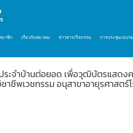
สมาชิก
เกี่ยวกับสมาคม
ข่าวสาร/กิจกรรม
การประชุม/อบรม
ระจำบ้านต่อยอด เพื่อวุฒิบัตรแสดงคว
าชีพเวชกรรม อนุสาขาอายุรศาสตร์โ