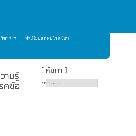
วิชาการ
ทำเนียบแพทย์โรคข้อฯ
[ ค้นหา ]
ามรู้
Type 2 or
รคข้อ
>>
more
characters
for
results.