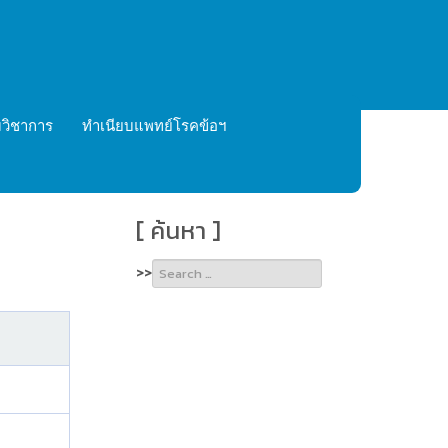
วิชาการ
ทำเนียบแพทย์โรคข้อฯ
[ ค้นหา ]
Type 2 or
>>
more
characters
for
results.