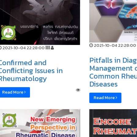
2021-10-04 22:28:00
2021-10-04 22:28:00
Pitfalls in Dia
Confirmed and
Management 
Conflicting Issues in
Common Rheu
Rheumatology
Diseases
Read More
Read More