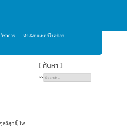
วิชาการ
ทำเนียบแพทย์โรคข้อฯ
[ ค้นหา ]
Type 2 or
>>
more
characters
for
results.
ลวิสุทธิ์, ไพ