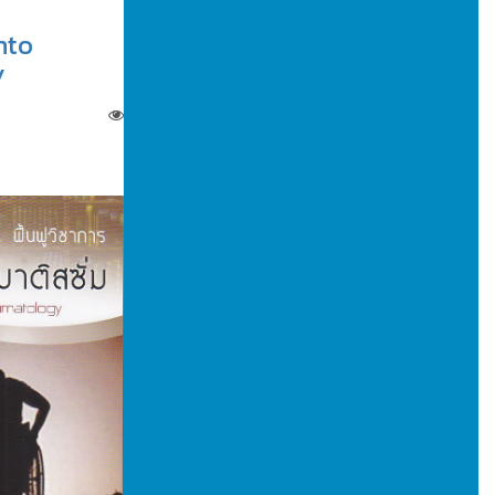
nto
y