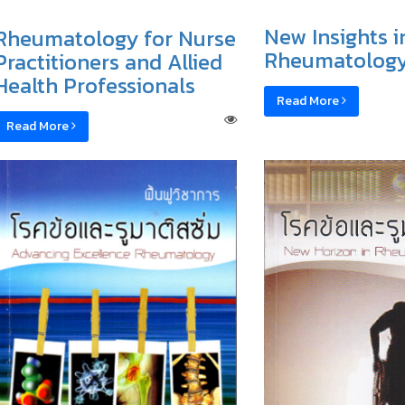
New Insights i
Rheumatology for Nurse
Rheumatolog
Practitioners and Allied
Health Professionals
Read More
Read More