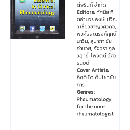
ตี้พรินท์ จำกัด
Editors:
ทัศนีย์ กิ
ตอำนวยพงษ์, ปวีณ
า เชี่ยวชาญวิศวกิจ,
พงศ์ธร ณรงค์ฤกษ์
นาวิน, สุมาภา ชัย
อำนวย, อัจฉรา กุล
วิสุทธิ์, ไพจิตต์ อัศว
ธนบดี
Cover Artists:
กิตติ โตเต็มโชคชัย
การ
Genres:
Rheumatology
for the non-
rheumatologist