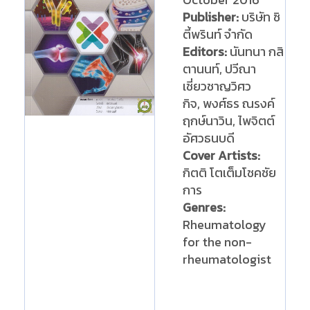
Publisher:
บริษัท ซิ
ตี้พรินท์ จำกัด
Editors:
นันทนา กสิ
ตานนท์, ปวีณา
เชี่ยวชาญวิศว
กิจ, พงศ์ธร ณรงค์
ฤกษ์นาวิน, ไพจิตต์
อัศวธนบดี
Cover Artists:
กิตติ โตเต็มโชคชัย
การ
Genres:
Rheumatology
for the non-
rheumatologist