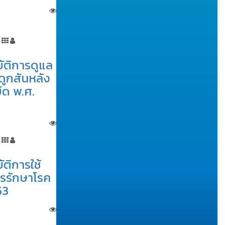
ัติการดูแล
ดูกสันหลัง
ึด พ.ศ.
ติการใช้
รรักษาโรค
53