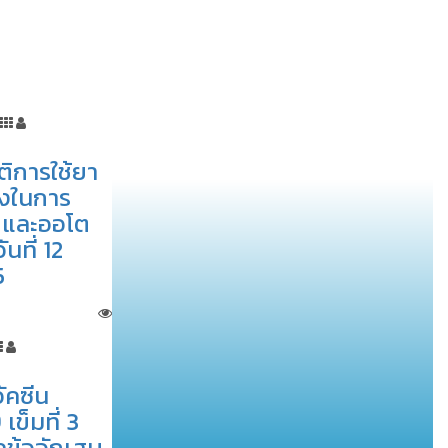
ิการใช้ยา
ึงในการ
ิกและออโต
ันที่ 12
5
ัคซีน
เข็มที่ 3
คข้ออักเสบ