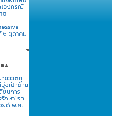
ัวเองกรณี
ากด
essive
ี่ 6 ตุลาคม
าชีววัตถุ
มุ่งเป้าต้าน
ลี่ยนการ
รรักษาโรค
อยด์ พ.ศ.