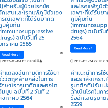
4)สำหรับผู้ป่วยโรคข้อ
และโรคแพ้ภูมิต
อักเสบและโรคแพ้ภูมิตัวเอง
เฉพาะที่ได้รับย
กรณีเฉพาะที่ได้รับยากด
ภูมิคุ้มกัน
ภูมิคุ้มกัน
(immunosuppr
(immunosuppressive
drugs) ฉบับวันท
drugs) ฉบับวันที่ 25
2564
มกราคม 2565
Read More
Read More
2022-01-04 09:01:01
2021-09-24 22:28:00
คำแถลงฉันทามติการใช้ยา
คำแนะนำการใช้ย
ชีววัตถุคล้ายคลึงในการ
และยาสังเคราะห์
รักษาโรครูมาติกและออโต
รูมาติกที่ปรับเป
อิมมูน ฉบับที่ 2 วันที่ 2
ดำเนินโรคในกา
สิงหาคม 2564
ข้ออักเสบรูมาต
2559