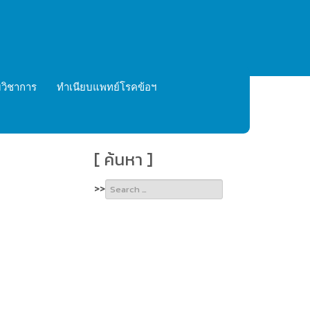
วิชาการ
ทำเนียบแพทย์โรคข้อฯ
[ ค้นหา ]
Type 2 or
>>
more
characters
for
results.