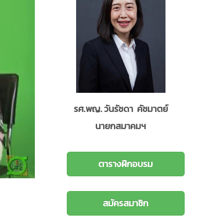
รศ.พญ. วันรัชดา คัชมาตย์
นายกสมาคมฯ
ตารางฝึกอบรม
สมัครสมาชิก