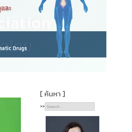
[ ค้นหา ]
Type 2 or
>>
more
characters
for
results.